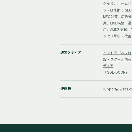
グ支援、ホームペ
ジ・LP制作、SE
MEO対策、広告運
用、LINE構築・運
用、AI導入支援、
クセス解析・改善
運営メディア
インドアゴルフ施
設・スクール情報
ディア
「GOLFDOOR」
連絡先
support@webs.co