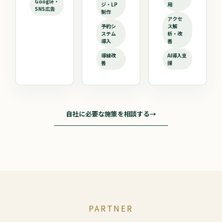
Google・
ジ・LP
用
SNS広告
制作
アクセ
予約シ
ス解
ステム
析・改
導入
善
導線改
AI導入支
善
援
自社に必要な施策を相談する
→
PARTNER