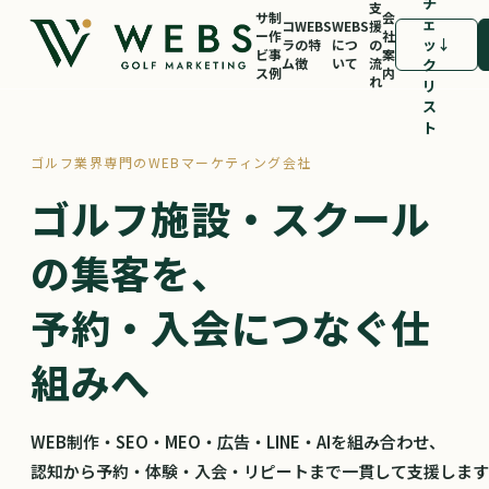
チ
支
サ
制
会
ェ
コ
WEBS
WEBS
援
ー
作
社
ッ
↓
ラ
の特
につ
の
ビ
事
案
ム
徴
いて
流
ク
ス
例
内
れ
リ
ス
ト
ゴルフ業界専門のWEBマーケティング会社
ゴルフ施設・スクール
の
集客を、
予約・入会につなぐ
仕
組みへ
WEB制作・SEO・MEO・広告・LINE・AIを組み合わせ、
認知から予約・体験・入会・リピートまで一貫して支援します