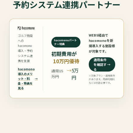
予約システム連携パートナー
WEBS経由で
ゴルフ施設
hacomonoを新
への
hacomonoパート
ナー特典
hacomono
規導入する施設様
導入・予約
が対象です。
初期費用が
システム連
適用条件
10万円優待
携を支援
を確認す
→
hacomono
る
→
5万
通常15
導入のメリ
万円
※対象プラン・適用条件
円
ット・料
→
があります。月額利用料
金・特典を
などは別途必要です。
見る