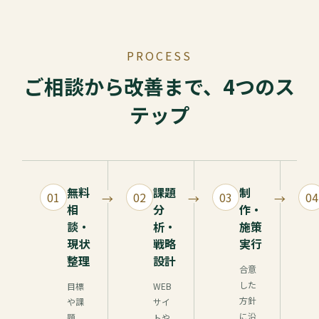
PROCESS
ご相談から改善まで、4つのス
テップ
無料
課題
制
01
02
03
04
相
分
作・
談・
析・
施策
現状
戦略
実行
整理
設計
合意
した
目標
WEB
方針
や課
サイ
に沿
題、
トや