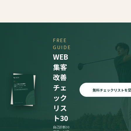
FREE
GUIDE
WEB
集客
改善
チェ
無料チェックリストを
ック
リス
ト30
自己診断30