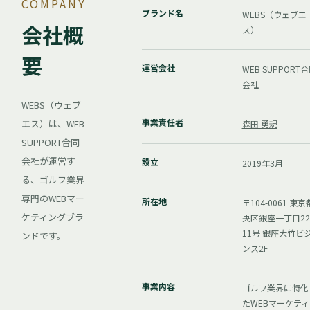
COMPANY
ブランド名
WEBS（ウェブエ
会社概
ス）
要
運営会社
WEB SUPPORT
会社
WEBS（ウェブ
事業責任者
エス）は、WEB
森田 勇規
SUPPORT合同
会社が運営す
設立
2019年3月
る、ゴルフ業界
専門のWEBマー
所在地
〒104-0061 東
ケティングブラ
央区銀座一丁目2
11号 銀座大竹ビ
ンドです。
ンス2F
事業内容
ゴルフ業界に特化
たWEBマーケティ