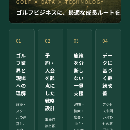
GOLF × DATA × TECHNOLOGY
ゴルフビジネスに、最適な成長ルートを。
01
02
03
04
ゴル
予
施策
デー
フ業
約・
を分
タに
界と
入会
断し
基づ
現場
を起
ない
く継
への
点に
一貫
続改
理解
した
支援
善
戦略
施設・
WEB・
アクセ
設計
スクー
検索・
スや問
ルの運
広告・
い合わ
事業目
営と、
LINE・
せの状
標と顧
予約・
AIを横
況を確