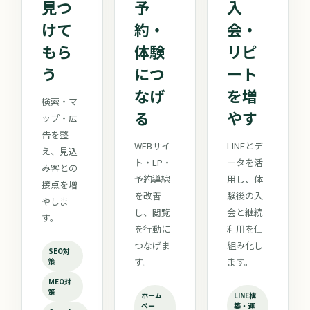
見つ
予
入
けて
約・
会・
もら
体験
リピ
う
につ
ート
なげ
を増
検索・マ
る
やす
ップ・広
告を整
WEBサイ
LINEとデ
え、見込
ト・LP・
ータを活
み客との
予約導線
用し、体
接点を増
を改善
験後の入
やしま
し、閲覧
会と継続
す。
を行動に
利用を仕
つなげま
組み化し
SEO対
す。
ます。
策
MEO対
策
ホーム
LINE構
ペー
築・運