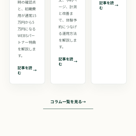
時の確認点
記事を読
→
ージ、計測
む
と、初期費
と改善ま
用が通常15
で、体験予
万円から5
約につなげ
万円になる
る運用方法
WEBSパー
を解説しま
トナー特典
す。
を解説しま
す。
記事を読
→
む
記事を読
→
む
コラム一覧を見る
→