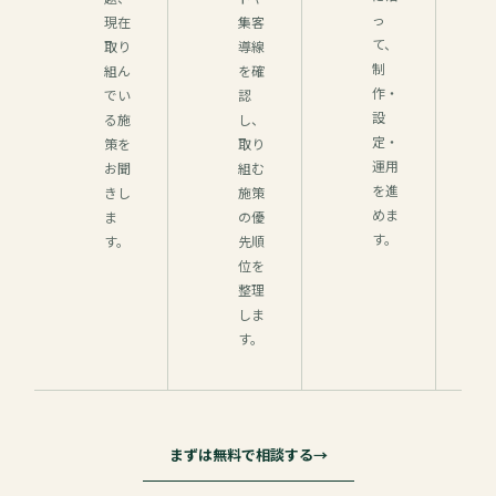
っ
現在
集客
て、
取り
導線
制
組ん
を確
作・
でい
認
設
る施
し、
定・
策を
取り
運用
お聞
組む
を進
きし
施策
めま
ま
の優
す。
す。
先順
位を
整理
しま
す。
まずは無料で相談する
→