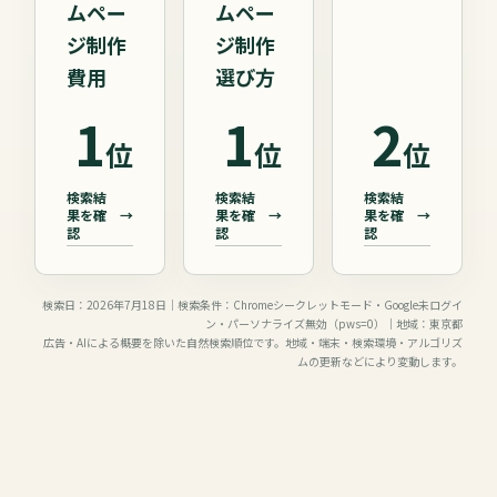
ムペー
ムペー
ジ制作
ジ制作
費用
選び方
1
1
2
位
位
位
検索結
検索結
検索結
果を確
→
果を確
→
果を確
→
認
認
認
検索日：2026年7月18日｜検索条件：Chromeシークレットモード・Google未ログイ
ン・パーソナライズ無効（pws=0）｜地域：東京都
広告・AIによる概要を除いた自然検索順位です。地域・端末・検索環境・アルゴリズ
ムの更新などにより変動します。