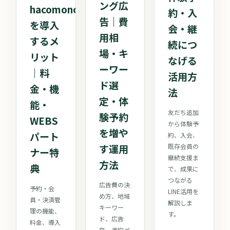
ング広
hacomono
約・入
告｜費
を導入
会・継
用相
するメ
続につ
場・キ
リット
なげる
ーワー
｜料
活用方
ド選
金・機
法
定・体
能・
友だち追加
験予約
WEBS
から体験予
を増や
パート
約、入会、
す運用
既存会員の
ナー特
継続支援ま
方法
典
で、成果に
つながる
広告費の決
予約・会
LINE活用を
め方、地域
員・決済管
解説しま
キーワー
理の機能、
す。
ド、広告
料金、導入
文、予約ペ