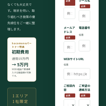
クール名
必須
なくても大丈夫で
必須
す。現状を伺い、取
り組むべき施策の優
先順位をご一緒に整
メールア
電話番号
理します。
ドレス
任意
必須
hacomonoパー
トナー特典
初期費用
通常15万円
WEBサイトURL
→
5万円
任意
WEBS経由で新規導
入する施設様が対象
です。
ご相談内
ご希望の
容
連絡方法
1エリア
必須
必須
1社限定