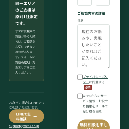
同一エリア
のご支援は
ご相談内容の詳細
原則1社限定
任意
です。
すでに支援中の
施設がある地域
では、ご相談を
お受けできない
場合がありま
す。フォームに
施設所在地・対
象エリアをご記
入ください。
プライバシーポリ
シー
に同意する
必須
WEBSからのサー
ビス情報・お役立
お急ぎの場合はLINEでも
ち情報をメールで
ご相談いただけます。
受け取る
任意
LINEで無
→
料相談
無料相談を申し
support@webs.co.jp