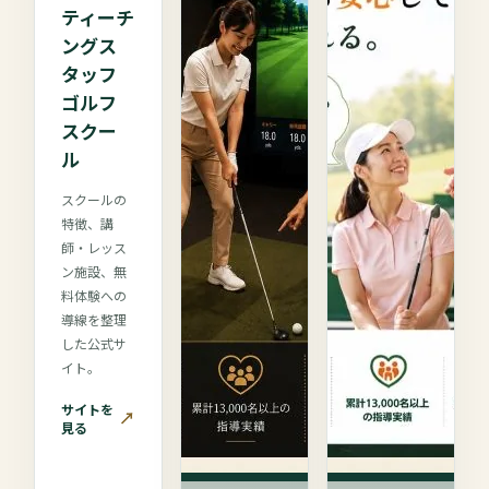
ティーチ
ングス
タッフ
ゴルフ
スクー
ル
スクールの
特徴、講
師・レッス
ン施設、無
料体験への
導線を整理
した公式サ
イト。
サイトを
↗
見る