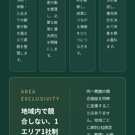
客行動
体験・
断し、
認し、
を整理
入会ま
成果に
優先順
し、必
での顧
つなが
位を決
要な施
客行動
る導線
めて改
策と優
を踏ま
をひと
善を積
先順位
えて課
つにつ
み重ね
を明確
題を整
なぎま
ます。
にしま
理しま
す。
す。
す。
AREA
同一商圏の競
EXCLUSIVITY
合施設を同時
に支援するこ
地域内で競
とはありませ
合しない、1
ん。地域ごと
に原則1社限定
エリア1社制
で、蓄積した戦